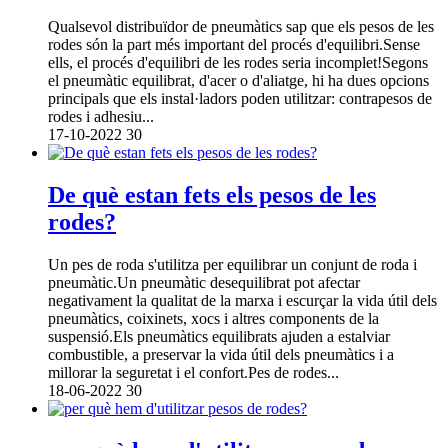
Qualsevol distribuïdor de pneumàtics sap que els pesos de les
rodes són la part més important del procés d'equilibri.Sense
ells, el procés d'equilibri de les rodes seria incomplet!Segons
el pneumàtic equilibrat, d'acer o d'aliatge, hi ha dues opcions
principals que els instal·ladors poden utilitzar: contrapesos de
rodes i adhesiu...
17-10-2022
30
De què estan fets els pesos de les
rodes?
Un pes de roda s'utilitza per equilibrar un conjunt de roda i
pneumàtic.Un pneumàtic desequilibrat pot afectar
negativament la qualitat de la marxa i escurçar la vida útil dels
pneumàtics, coixinets, xocs i altres components de la
suspensió.Els pneumàtics equilibrats ajuden a estalviar
combustible, a preservar la vida útil dels pneumàtics i a
millorar la seguretat i el confort.Pes de rodes...
18-06-2022
30