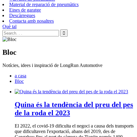
Material de reparació de pneumàtics
Eines de garatge
Descàrregues
Contacta amb nosaltres
Què tal
Bloc
Notícies, idees i inspiració de LongRun Automotive
a casa
Bloc
Quina és la tendència del preu del pes
de la roda el 2023
El 2022, el covid-19 dificulta el negoci a causa dels transports
que dificultaven l'exportació, abans del 2019, des de
Cangzhou fins al port de càrrega de Tianjin només 1400