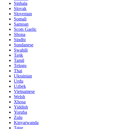
Sinhala
Slovak
Slovenian
Somali
Samoan
Scots Gaelic
Shona
Sindhi
Sundanese
Swahili
Tajik
Tamil
Telugu
Thai
Ukrainian
Urdu
Uzbek
Vietnamese
Welsh
Xhosa
Yiddish
Yoruba
Zulu
Kinyarwanda
Tatar