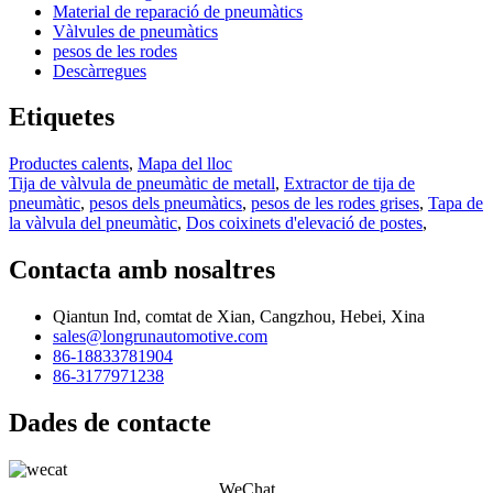
Material de reparació de pneumàtics
Vàlvules de pneumàtics
pesos de les rodes
Descàrregues
Etiquetes
Productes calents
,
Mapa del lloc
Tija de vàlvula de pneumàtic de metall
,
Extractor de tija de
pneumàtic
,
pesos dels pneumàtics
,
pesos de les rodes grises
,
Tapa de
la vàlvula del pneumàtic
,
Dos coixinets d'elevació de postes
,
Contacta amb nosaltres
Qiantun Ind, comtat de Xian, Cangzhou, Hebei, Xina
sales@longrunautomotive.com
86-18833781904
86-3177971238
Dades de contacte
WeChat