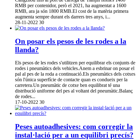
RMB per contenidor, però el 2021, ha augmentat a 1600
RMB, ara ja són 1800 RMB.El cost de la matèria primera
augmenta sempre durant els darrers tres anys, i...
28-11-2022
30
On posar els pesos de les rodes a la
llanda?
Els pesos de les rodes s'utilitzen per equilibrar els conjunts de
rodes i pneumàtics dels vehicles.Anem a esbrinar on posar el
pal al pes de la roda a continuació.Els pneumàtics dels cotxes
són l'única superfície de contacte quan es condueix per la
carretera.Un pneumàtic de cotxe ben equilibrat té una
distribució uniforme del pes al voltant del pneumàtic.Balanç
de rodes...
17-10-2022
30
Peses autoadhesives: com corregir la
instal·lació per a un equilibri precís?